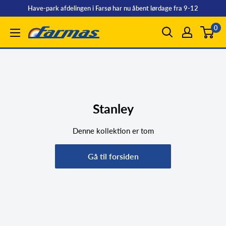
Spring
Have-park afdelingen i Farsø har nu åbent lørdage fra 9-12
til
0
Farmas
indhold
Stanley
Denne kollektion er tom
Gå til forsiden