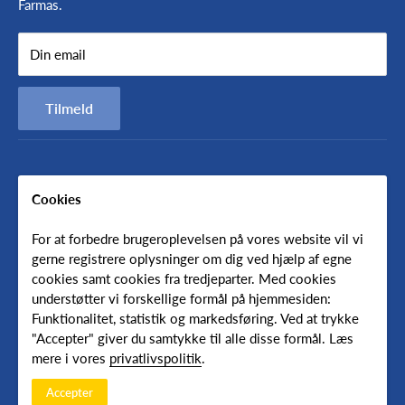
Farmas.
Medarbejdere
Nyheder
Torsdag - fredag 7:30-15:30
Din email
Handelsbetingelser
Persondatapolitik
Vagttelefon på samme nummer er åben udenfor ordinær
Tilmeld
åbningstid.
Ved brug af vagt-telefonen pålægges et tilkaldegebyr på 750,-
Cookies
Følg os
For at forbedre brugeroplevelsen på vores website vil vi
gerne registrere oplysninger om dig ved hjælp af egne
cookies samt cookies fra tredjeparter. Med cookies
understøtter vi forskellige formål på hjemmesiden:
Oversæt
Funktionalitet, statistik og markedsføring. Ved at trykke
"Accepter" giver du samtykke til alle disse formål. Læs
English
mere i vores
privatlivspolitik
.
Accepter
© 2026 Farmas