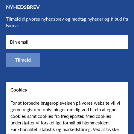
NYHEDSBREV
Find vej og åbningstider
Værkstedets åbningstider:
Om os
Tilmeld dig vores nyhedsbrev og modtag nyheder og tilbud fra
Mandag - onsdag 7:30- 15:45
Farmas.
Medarbejdere
Nyheder
Torsdag - fredag 7:30-15:30
Din email
Handelsbetingelser
Persondatapolitik
Vagttelefon på samme nummer er åben udenfor ordinær
Tilmeld
åbningstid.
Ved brug af vagt-telefonen pålægges et tilkaldegebyr på 750,-
Cookies
Følg os
For at forbedre brugeroplevelsen på vores website vil vi
gerne registrere oplysninger om dig ved hjælp af egne
cookies samt cookies fra tredjeparter. Med cookies
understøtter vi forskellige formål på hjemmesiden:
Oversæt
Funktionalitet, statistik og markedsføring. Ved at trykke