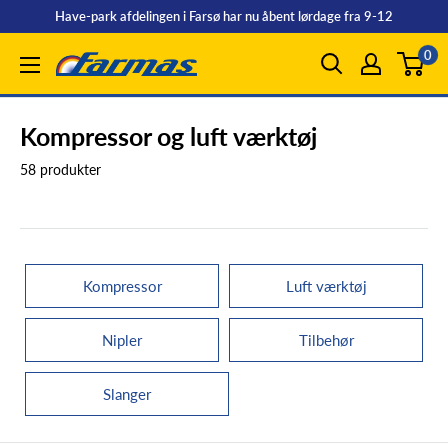
Spring
Have-park afdelingen i Farsø har nu åbent lørdage fra 9-12
til
0
Farmas
indhold
Kompressor og luft værktøj
58 produkter
Kompressor
Luft værktøj
Nipler
Tilbehør
Slanger