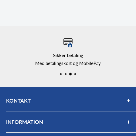
Sikker betaling
Med betalingskort og MobilePay
KONTAKT
Mail:
bogholderi@farmas.dk
INFORMATION
Telefon:
98 63 17 66
Mandag - fredag: 7:30 - 16:00
Kontakt