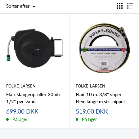
Sorter efter
FOLKE-LARSEN
FOLKE-LARSEN
Flair slangeopruller 20mtr
Flair 10 m. 3/8" super
1/2" pvc vand
Flexslange m sik. nippel
Tilbudspris
Tilbudspris
699,00 DKK
519,00 DKK
På lager
På lager