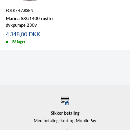
FOLKE-LARSEN
Marina SXG1400 rustfri
dykpumpe 230v
Tilbudspris
4.348,00 DKK
På lager
Sikker betaling
Med betalingskort og MobilePay