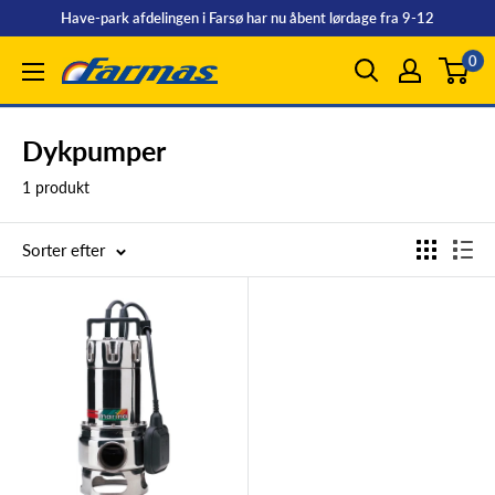
Spring
Have-park afdelingen i Farsø har nu åbent lørdage fra 9-12
til
0
Farmas
indhold
Dykpumper
1 produkt
Sorter efter