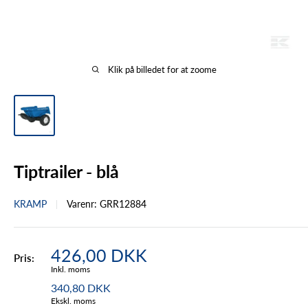
Klik på billedet for at zoome
Tiptrailer - blå
KRAMP
Varenr:
GRR12884
Tilbudspris
426,00 DKK
Pris:
Inkl. moms
340,80 DKK
Ekskl. moms