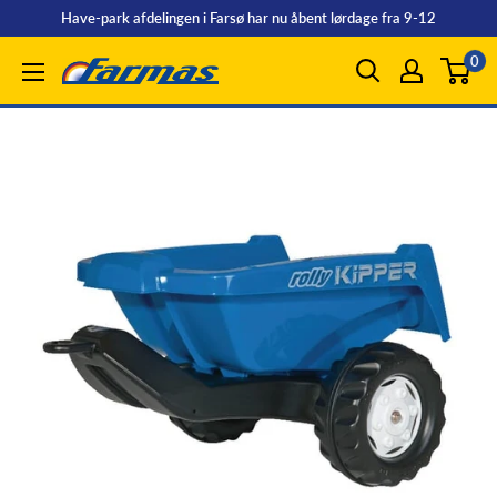
Spring
Have-park afdelingen i Farsø har nu åbent lørdage fra 9-12
til
0
Farmas
indhold