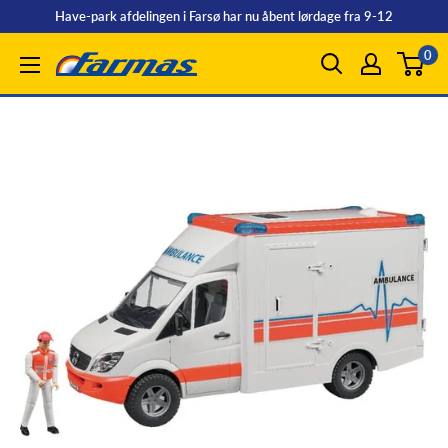
Spring
Have-park afdelingen i Farsø har nu åbent lørdage fra 9-12
til
0
Farmas
indhold