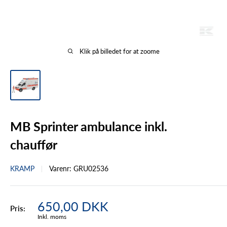
Klik på billedet for at zoome
MB Sprinter ambulance inkl.
chauffør
KRAMP
Varenr:
GRU02536
Tilbudspris
650,00 DKK
Pris:
Inkl. moms