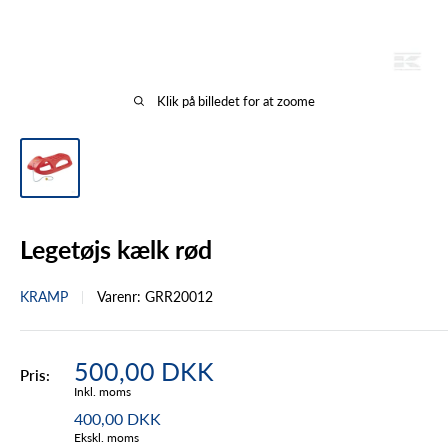
Klik på billedet for at zoome
Legetøjs kælk rød
KRAMP
Varenr:
GRR20012
Tilbudspris
500,00 DKK
Pris:
Inkl. moms
400,00 DKK
Ekskl. moms