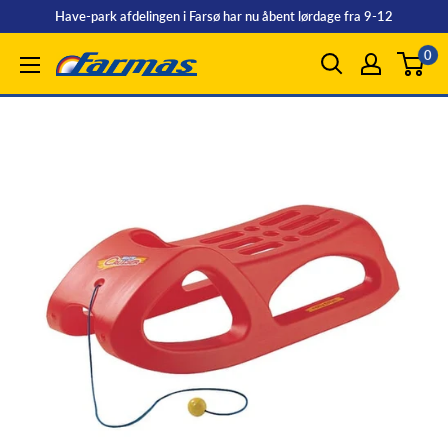
Spring
Have-park afdelingen i Farsø har nu åbent lørdage fra 9-12
til
0
Farmas
indhold