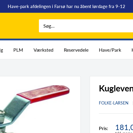
Have-park afdelingen i Farsø har nu åbent lørdage fra 9-12
lg
PLM
Værksted
Reservedele
Have/Park
Kugleven
FOLKE-LARSEN
Tilbu
181,
Pris: