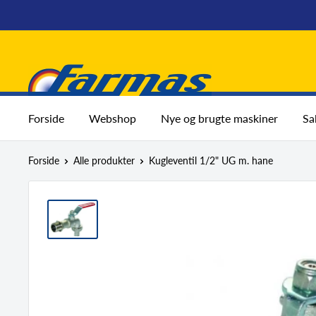
Spring
til
indhold
Farmas
Forside
Webshop
Nye og brugte maskiner
Sa
Forside
Alle produkter
Kugleventil 1/2" UG m. hane