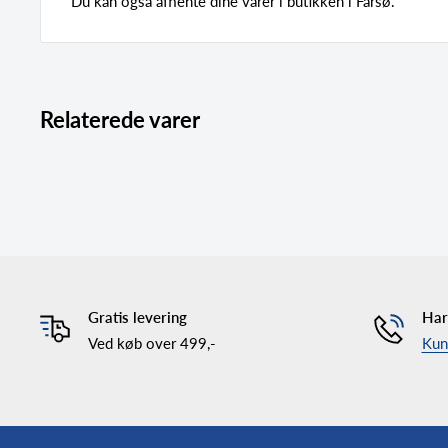
Du kan også afhente dine varer i butikken i Farsø.
Relaterede varer
Gratis levering
Har
Ved køb over 499,-
Kund