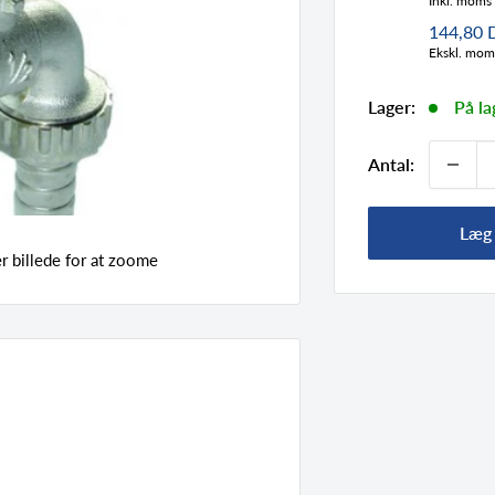
Inkl. moms
144,80
Ekskl. mom
Lager:
På la
Antal:
Læg 
 billede for at zoome