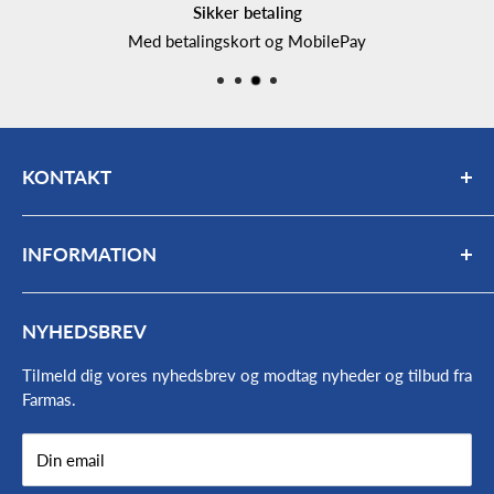
Sikker betaling
Med betalingskort og MobilePay
KONTAKT
Mail:
bogholderi@farmas.dk
INFORMATION
Telefon:
98 63 17 66
Mandag - fredag: 7:30 - 16:00
Kontakt
NYHEDSBREV
Find vej og åbningstider
Værkstedets åbningstider:
Om os
Tilmeld dig vores nyhedsbrev og modtag nyheder og tilbud fra
Mandag - onsdag 7:30- 15:45
Farmas.
Medarbejdere
Nyheder
Torsdag - fredag 7:30-15:30
Din email
Handelsbetingelser