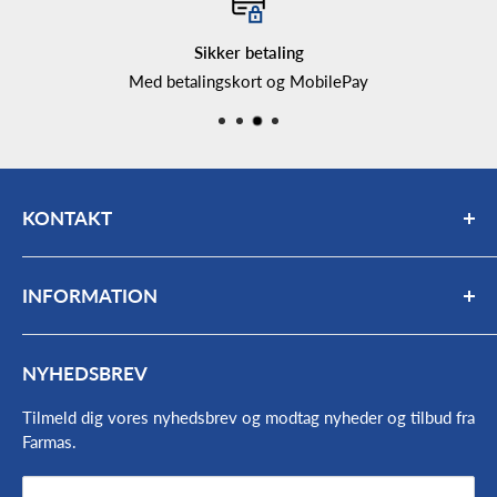
Sikker betaling
Med betalingskort og MobilePay
KONTAKT
Mail:
bogholderi@farmas.dk
INFORMATION
Telefon:
98 63 17 66
Mandag - fredag: 7:30 - 16:00
Kontakt
NYHEDSBREV
Find vej og åbningstider
Værkstedets åbningstider:
Om os
Tilmeld dig vores nyhedsbrev og modtag nyheder og tilbud fra
Mandag - onsdag 7:30- 15:45
Farmas.
Medarbejdere
Nyheder
Torsdag - fredag 7:30-15:30