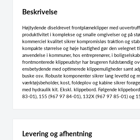
Beskrivelse
Højtydende diseldrevet frontplæneklipper med uovertru
produktivitet i komplekse og smalle omgivelser og på stør
kommerciel kvalitet sikrer kompromisløs traktion og stabi
kompakte størrelse og høje hastighed gør den velegnet ti
anvendelse i kommuner, hos entreprenører, i boligselskab
frontmonterede klippeudstyr har brugeren fuldstændig ov
ensbetydende med optimerede klippemuligheder samt ad
buske osv. Robuste komponenter sikrer lang levetid og mi
værktøjsbeholder, kost, foldeplov og kabine sikrer forøge
med hydraulik kit. Ekskl. klippebord. Følgende klippebor
83-01), 155 (967 97 84-01), 132X (967 97 85-01) og 1
Levering og afhentning