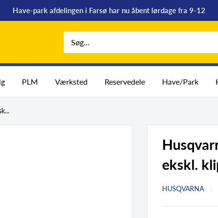
Have-park afdelingen i Farsø har nu åbent lørdage fra 9-12
lg
PLM
Værksted
Reservedele
Have/Park
...
Husqvarn
ekskl. k
HUSQVARNA