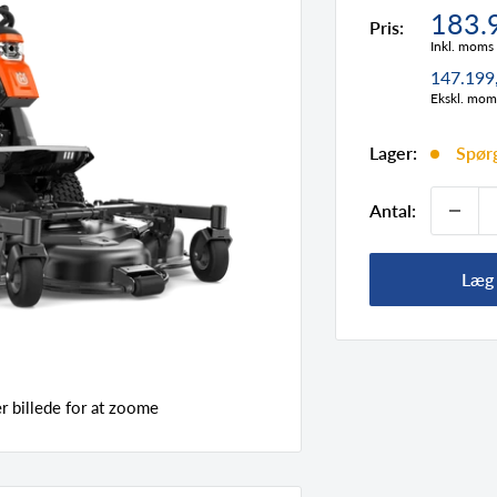
Tilbu
183.
Pris:
Inkl. moms
147.199
Ekskl. mom
Lager:
Spørg
Antal:
Læg 
 billede for at zoome