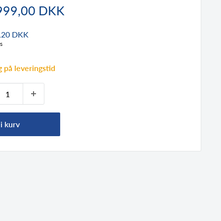
dspris
999,00 DKK
,20 DKK
s
 på leveringstid
i kurv