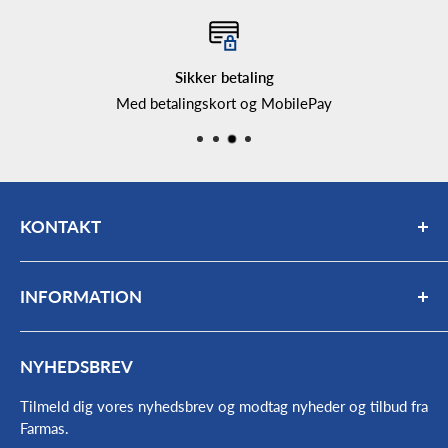
Sikker betaling
Med betalingskort og MobilePay
KONTAKT
Mail:
bogholderi@farmas.dk
INFORMATION
Telefon:
98 63 17 66
Mandag - fredag: 7:30 - 16:00
Kontakt
NYHEDSBREV
Find vej og åbningstider
Værkstedets åbningstider:
Om os
Tilmeld dig vores nyhedsbrev og modtag nyheder og tilbud fra
Mandag - onsdag 7:30- 15:45
Farmas.
Medarbejdere