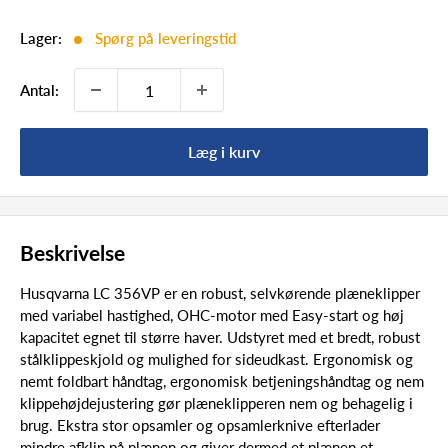
Lager:
Spørg på leveringstid
Antal:
Læg i kurv
Beskrivelse
Husqvarna LC 356VP er en robust, selvkørende plæneklipper
med variabel hastighed, OHC-motor med Easy-start og høj
kapacitet egnet til større haver. Udstyret med et bredt, robust
stålklippeskjold og mulighed for sideudkast. Ergonomisk og
nemt foldbart håndtag, ergonomisk betjeningshåndtag og nem
klippehøjdejustering gør plæneklipperen nem og behagelig i
brug. Ekstra stor opsamler og opsamlerknive efterlader
mindre afklip på plænen og giver dermed et plænen et