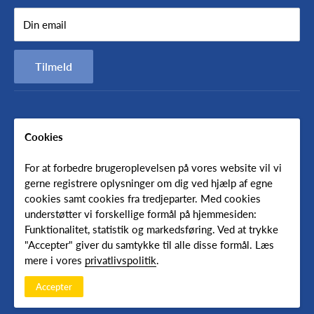
Nyheder
Torsdag - fredag 7:30-15:30
Din email
Handelsbetingelser
Persondatapolitik
Vagttelefon på samme nummer er åben udenfor ordinær
Tilmeld
åbningstid.
Ved brug af vagt-telefonen pålægges et tilkaldegebyr på 750,-
Cookies
Følg os
For at forbedre brugeroplevelsen på vores website vil vi
gerne registrere oplysninger om dig ved hjælp af egne
cookies samt cookies fra tredjeparter. Med cookies
understøtter vi forskellige formål på hjemmesiden:
Oversæt
Funktionalitet, statistik og markedsføring. Ved at trykke
"Accepter" giver du samtykke til alle disse formål. Læs
English
mere i vores
privatlivspolitik
.
Accepter
© 2026 Farmas