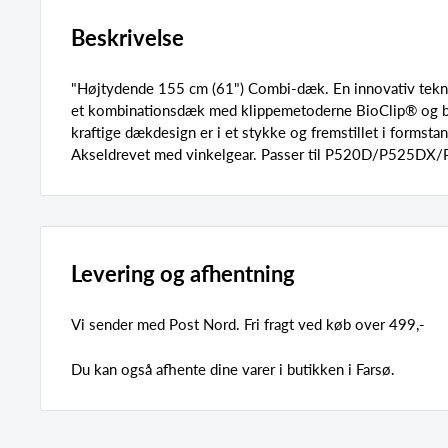
Beskrivelse
"Højtydende 155 cm (61") Combi-dæk. En innovativ tekni
et kombinationsdæk med klippemetoderne BioClip® og b
kraftige dækdesign er i et stykke og fremstillet i formsta
Akseldrevet med vinkelgear. Passer til P520D/P525DX/P
Levering og afhentning
Vi sender med Post Nord. Fri fragt ved køb over 499,-
Du kan også afhente dine varer i butikken i Farsø.