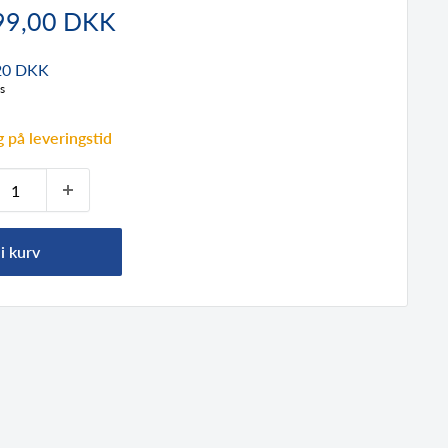
dspris
99,00 DKK
20 DKK
s
 på leveringstid
i kurv