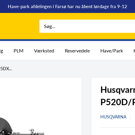
Have-park afdelingen i Farsø har nu åbent lørdage fra 9-12
lg
PLM
Værksted
Reservedele
Have/Park
5DX...
Husqvarn
P520D/
HUSQVARNA