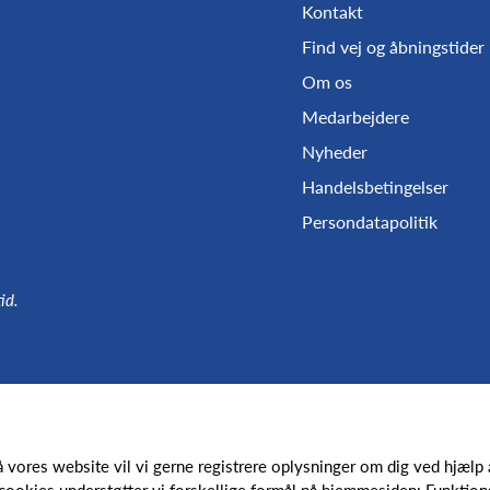
Kontakt
Find vej og åbningstider
Om os
Medarbejdere
Nyheder
Handelsbetingelser
Persondatapolitik
id.
Følg os
å vores website vil vi gerne registrere oplysninger om dig ved hjælp