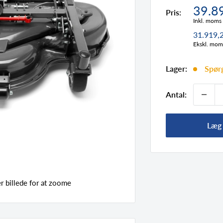
Tilbu
39.8
Pris:
Inkl. moms
31.919,
Ekskl. mom
Lager:
Spørg
Antal:
Læg 
 billede for at zoome