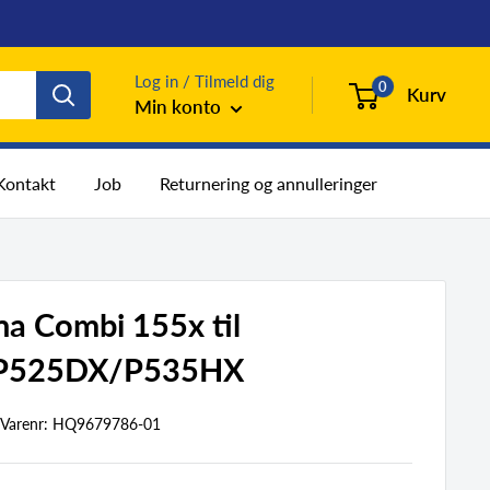
Log in / Tilmeld dig
0
Kurv
Min konto
Kontakt
Job
Returnering og annulleringer
a Combi 155x til
P525DX/P535HX
Varenr:
HQ9679786-01