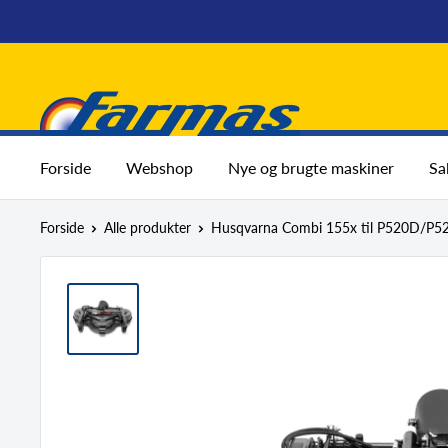
Spring
til
indhold
Farmas
Forside
Webshop
Nye og brugte maskiner
Sa
Forside
Alle produkter
Husqvarna Combi 155x til P520D/P52