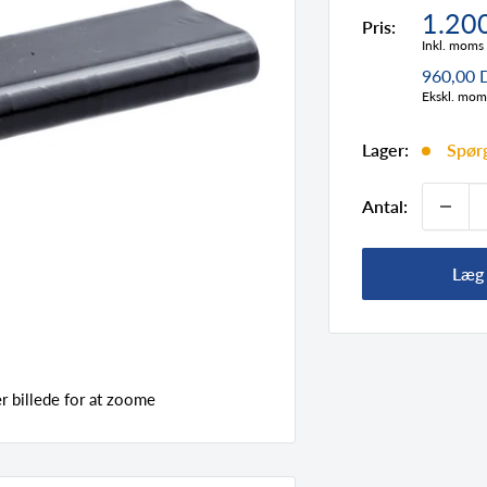
Tilbu
1.20
Pris:
Inkl. moms
960,00
Ekskl. mom
Lager:
Spørg
Antal:
Læg 
 billede for at zoome