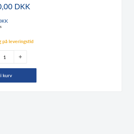
dspris
0,00 DKK
 DKK
s
 på leveringstid
i kurv