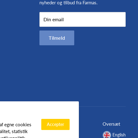
nyheder og tilbud fra Farmas.
Din email
Tilmeld
Oversæt
Accepter
 af egne cookies
tet, statistik
English