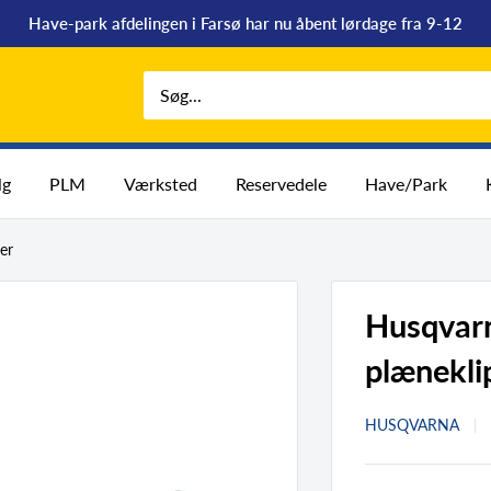
Have-park afdelingen i Farsø har nu åbent lørdage fra 9-12
lg
PLM
Værksted
Reservedele
Have/Park
er
Husqvar
plænekli
HUSQVARNA