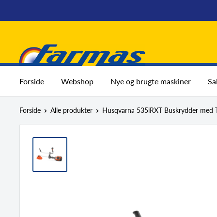
Spring
til
indhold
Farmas
Forside
Webshop
Nye og brugte maskiner
Sa
Forside
Alle produkter
Husqvarna 535iRXT Buskrydder med T3