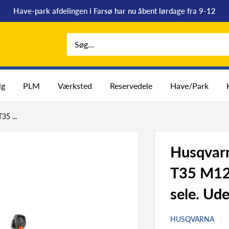
Have-park afdelingen i Farsø har nu åbent lørdage fra 9-12
lg
PLM
Værksted
Reservedele
Have/Park
5 ...
Husqvar
T35 M12,
sele. Ude
HUSQVARNA