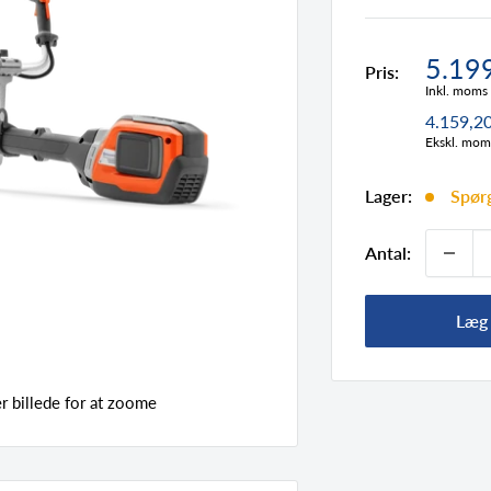
Tilbu
5.19
Pris:
Inkl. moms
4.159,2
Ekskl. mom
Lager:
Spørg
Antal:
Læg 
 billede for at zoome