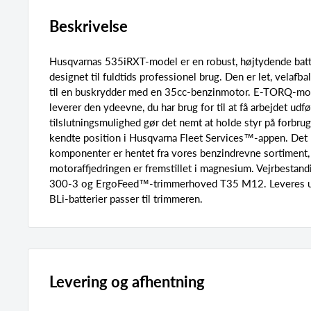
Beskrivelse
Husqvarnas 535iRXT-model er en robust, højtydende batt
designet til fuldtids professionel brug. Den er let, velafb
til en buskrydder med en 35cc-benzinmotor. E-TORQ-mo
leverer den ydeevne, du har brug for til at få arbejdet udfø
tilslutningsmulighed gør det nemt at holde styr på forbrugs
kendte position i Husqvarna Fleet Services™-appen. Det k
komponenter er hentet fra vores benzindrevne sortiment,
motoraffjedringen er fremstillet i magnesium. Vejrbestan
300-3 og ErgoFeed™-trimmerhoved T35 M12. Leveres ude
BLi-batterier passer til trimmeren.
Levering og afhentning