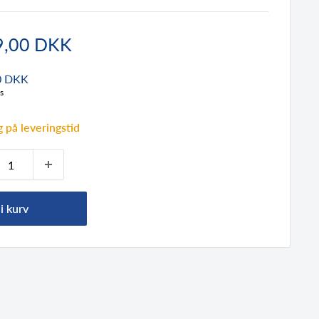
dspris
9,00 DKK
0 DKK
s
 på leveringstid
i kurv